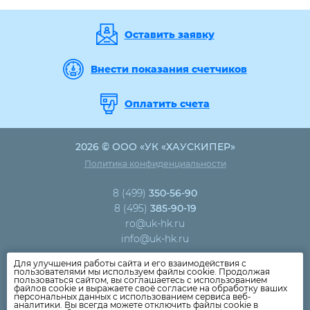
Оставить заявку
Внести показания счетчиков
Оплатить счета
2026 © ООО «УК «ХАУСКИПЕР»
Политика конфиденциальности
8 (499)
350-56-90
8 (495)
385-90-19
ro@uk-hk.ru
info@uk-hk.ru
Для улучшения работы сайта и его взаимодействия с
Новости компании
пользователями мы используем файлы cookie. Продолжая
пользоваться сайтом, вы соглашаетесь с использованием
Как оплатить
файлов cookie и выражаете своё согласие на обработку ваших
персональных данных с использованием сервиса веб-
Дома
аналитики. Вы всегда можете отключить файлы cookie в